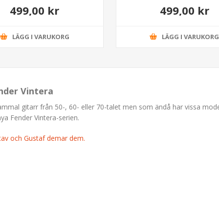
499,00 kr
499,00 kr
LÄGG I VARUKORG
LÄGG I VARUKOR
nder Vintera
gammal gitarr från 50-, 60- eller 70-talet men som ändå har vissa mod
nya Fender Vintera-serien.
stav och Gustaf demar dem.