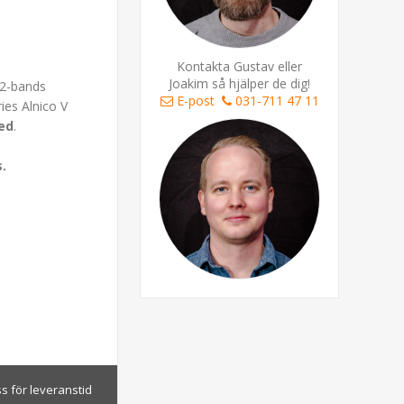
Kontakta Gustav eller
Joakim så hjälper de dig!
 22-bands
E-post
031-711 47 11
ies Alnico V
Red
.
s.
s för leveranstid