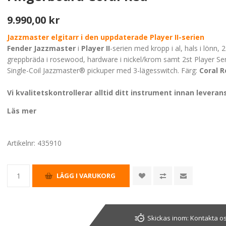
9.990,00 kr
Jazzmaster elgitarr i den uppdaterade Player II-serien
Fender Jazzmaster
i
Player II
-serien med kropp i al, hals i lönn,
greppbräda i rosewood, hardware i nickel/krom samt 2st Player Ser
Single-Coil Jazzmaster® pickuper med 3-lägesswitch. Färg:
Coral 
Vi kvalitetskontrollerar alltid ditt instrument innan leveran
Läs mer
Artikelnr:
435910
Skickas inom:
Kontakta os