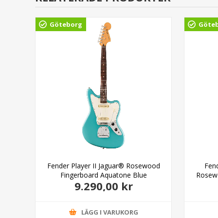
Göteborg
Göte
Maple
Fender Player II Jaguar® Rosewood
Fend
Fingerboard Aquatone Blue
Rosewo
9.290,00 kr
LÄGG I VARUKORG