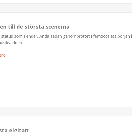
en till de största scenerna
a status som Fender. Ända sedan genombrottet i femtiotalets början 
musikvärlden.
are
sta elgitarr