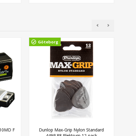
Göteborg
Gö
910MD F
Dunlop Max-Grip Nylon Standard
P
449P.88 Plektrum 12-pack