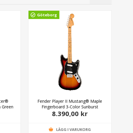
Göteborg
Gö
ster®
Fender Player II Mustang® Maple
Fe
h Green
Fingerboard 3-Color Sunburst
8.390,00 kr
G
LÄGG I VARUKORG