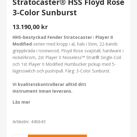
Stratocaster® HSS Floyd Rose
3-Color Sunburst
13.190,00 kr
HHS-bestyckad Fender Stratocaster
i
Player II
Modified
-serien med kropp i al, hals i lönn, 22-bands
greppbräda i rosewood, Floyd Rose svajstall, hardware i
nickel/krom, 2st Player II Noiseless™ Strat® Single-Coil
och 1st Player II Modified Humbucker pickup med 5-
lägesswitch och push/pull. Färg: 3-Color Sunburst.
Vi kvalitetskontrollerar alltid ditt
instrument innan leverans.
Läs mer
Artikelnr:
440643