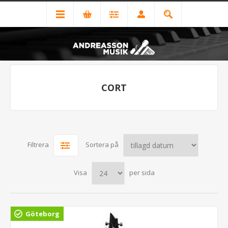
CORT
Filtrera
Sortera på
Visa
per sida
Göteborg