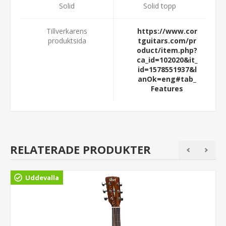
Solid
Solid topp
Tillverkarens
https://www.cor
produktsida
tguitars.com/pr
oduct/item.php?
ca_id=102020&it_
id=1578551937&l
anOk=eng#tab_
Features
RELATERADE PRODUKTER
Uddevalla