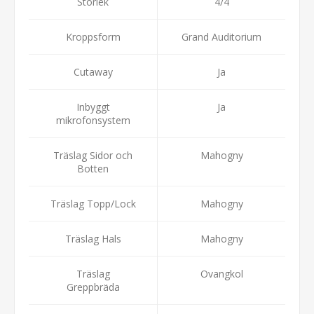
Storlek
4/4
Kroppsform
Grand Auditorium
Cutaway
Ja
Inbyggt
Ja
mikrofonsystem
Träslag Sidor och
Mahogny
Botten
Träslag Topp/Lock
Mahogny
Träslag Hals
Mahogny
Träslag
Ovangkol
Greppbräda