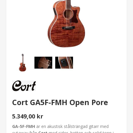
Cort GA5F-FMH Open Pore
5.349,00 kr
GA-5F-FMH
är en akustisk stålsträngad gitarr med
cutaway från
Cort
med sidor, botten och solid topp i