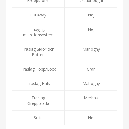
Kroppsform
Dreadnought
Cutaway
Nej
Inbyggt
Nej
mikrofonsystem
Träslag Sidor och
Mahogny
Botten
Träslag Topp/Lock
Gran
Träslag Hals
Mahogny
Träslag
Merbau
Greppbräda
Solid
Nej