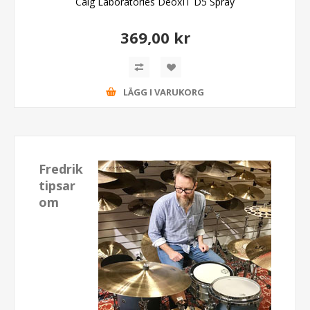
Caig Laboratories DeoxIT D5 Spray
369,00 kr
LÄGG I VARUKORG
Fredrik
tipsar
om