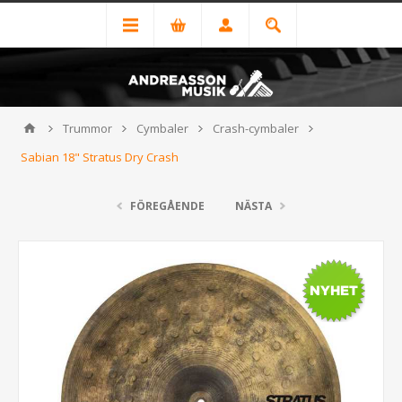
Trummor
Cymbaler
Crash-cymbaler
Sabian 18" Stratus Dry Crash
FÖREGÅENDE
NÄSTA