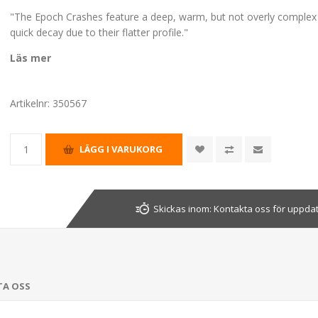
"The Epoch Crashes feature a deep, warm, but not overly complex 
quick decay due to their flatter profile."
Läs mer
Artikelnr:
350567
Skickas inom:
Kontakta oss för uppda
TA OSS