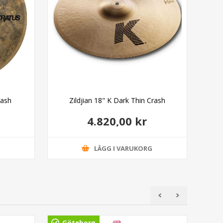
rash
Zildjian 18" K Dark Thin Crash
Sab
4.820,00 kr
G
LÄGG I VARUKORG
Göteborg
Gö