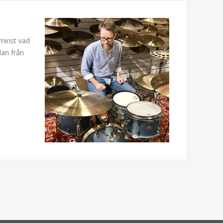
 minst vad
dan från