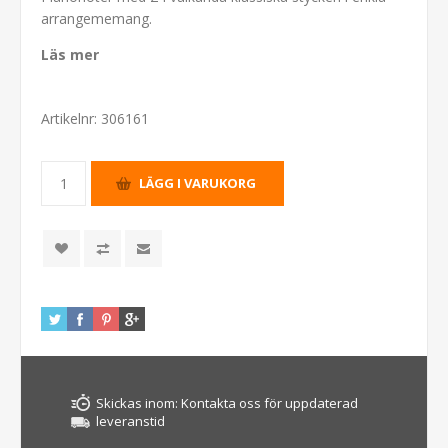
arrangememang.
Läs mer
Artikelnr:
306161
Skickas inom:
Kontakta oss för uppdaterad
leveranstid