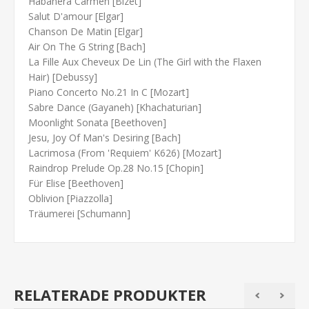
Habañera Carmen [Bizet]
Salut D'amour [Elgar]
Chanson De Matin [Elgar]
Air On The G String [Bach]
La Fille Aux Cheveux De Lin (The Girl with the Flaxen
Hair) [Debussy]
Piano Concerto No.21 In C [Mozart]
Sabre Dance (Gayaneh) [Khachaturian]
Moonlight Sonata [Beethoven]
Jesu, Joy Of Man's Desiring [Bach]
Lacrimosa (From 'Requiem' K626) [Mozart]
Raindrop Prelude Op.28 No.15 [Chopin]
Für Elise [Beethoven]
Oblivion [Piazzolla]
Träumerei [Schumann]
RELATERADE PRODUKTER