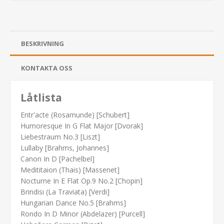
BESKRIVNING
KONTAKTA OSS
Låtlista
Entr'acte (Rosamunde) [Schubert]
Humoresque In G Flat Major [Dvorak]
Liebestraum No.3 [Liszt]
Lullaby [Brahms, Johannes]
Canon In D [Pachelbel]
Medititaion (Thais) [Massenet]
Nocturne In E Flat Op.9 No.2 [Chopin]
Brindisi (La Traviata) [Verdi]
Hungarian Dance No.5 [Brahms]
Rondo In D Minor (Abdelazer) [Purcell]