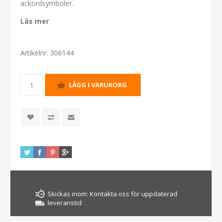
ackordsymboler.
Läs mer
Artikelnr:
306144
Skickas inom:
Kontakta oss för uppdaterad
leveranstid