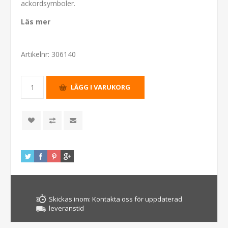
ackordsymboler.
Läs mer
Artikelnr:
306140
Skickas inom:
Kontakta oss för uppdaterad
leveranstid