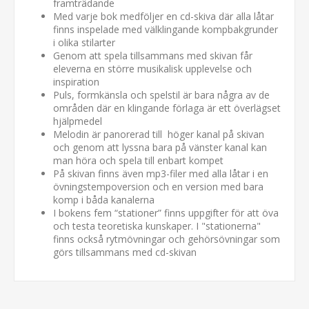
framträdande
Med varje bok medföljer en cd-skiva där alla låtar
finns inspelade med välklingande kompbakgrunder
i olika stilarter
Genom att spela tillsammans med skivan får
eleverna en större musikalisk upplevelse och
inspiration
Puls, formkänsla och spelstil är bara några av de
områden där en klingande förlaga är ett överlägset
hjälpmedel
Melodin är panorerad till höger kanal på skivan
och genom att lyssna bara på vänster kanal kan
man höra och spela till enbart kompet
På skivan finns även mp3-filer med alla låtar i en
övningstempoversion och en version med bara
komp i båda kanalerna
I bokens fem “stationer” finns uppgifter för att öva
och testa teoretiska kunskaper. I "stationerna"
finns också rytmövningar och gehörsövningar som
görs tillsammans med cd-skivan