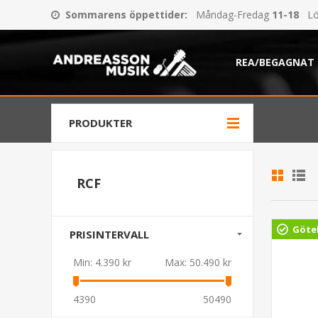
Sommarens öppettider
:
Måndag-Fredag
11-18
Lö
REA/BEGAGNAT
PRODUKTER
RCF
Göte
PRISINTERVALL
Min:
4.390 kr
Max:
50.490 kr
4390
50490