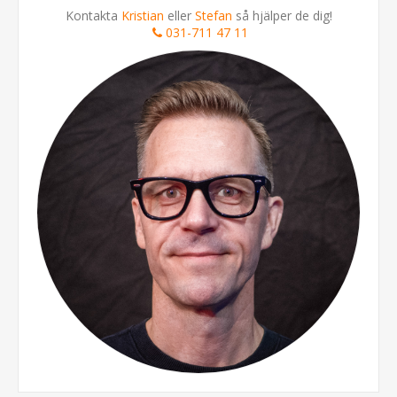
Kontakta
Kristian
eller
Stefan
så hjälper de dig!
031-711 47 11