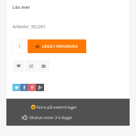
Läs mer
Artikelnr:
382285
Finns på externt lager
Skickas inom:
3-6 dagar