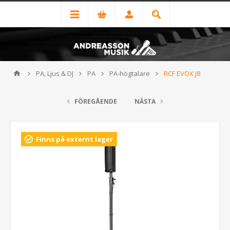
PA, Ljus & DJ
PA
PA-högtalare
RCF EVOX J8
FÖREGÅENDE
NÄSTA
Finns på externt lager