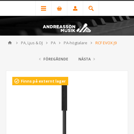
PA, Ljus & DJ
PA
PA-högtalare
RCF EVOX J9
FÖREGÅENDE
NÄSTA
Finns på externt lager