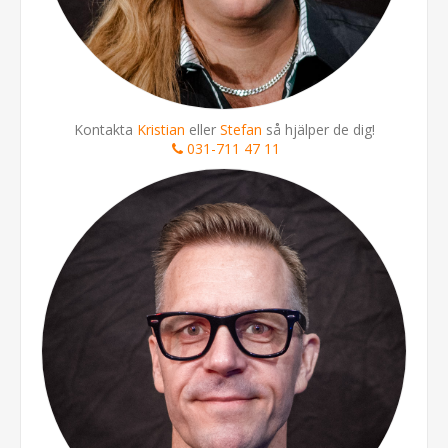
Kontakta
Kristian
eller
Stefan
så hjälper de dig!
031-711 47 11