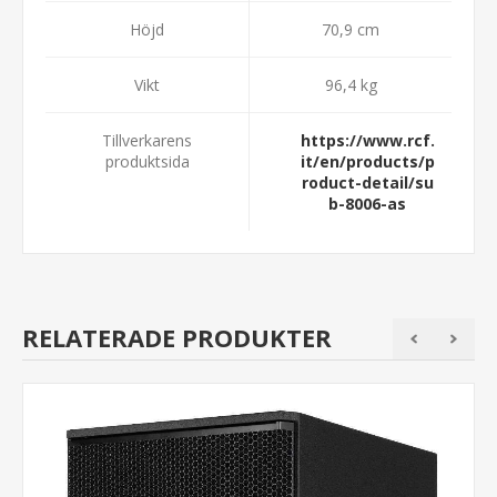
Höjd
70,9 cm
Vikt
96,4 kg
Tillverkarens
https://www.rcf.
produktsida
it/en/products/p
roduct-detail/su
b-8006-as
RELATERADE PRODUKTER