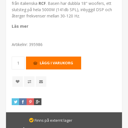
från italienska
RCF
. Basen har dubbla 18" woofers, ett
slutsteg på hela 5000W (141db SPL), inbyggd DSP och
återger frekvenser mellan 30-120 Hz.
Läs mer
Artikelnr:
395986
Finns på externt lager