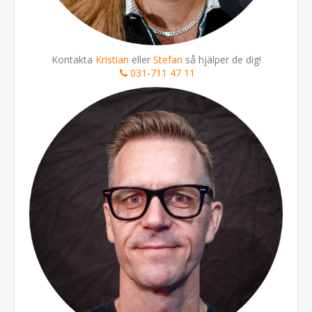
Kontakta
Kristian
eller
Stefan
så hjälper de dig!
031-711 47 11