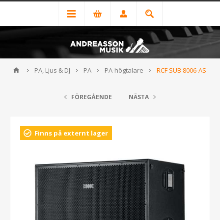
PA, Ljus & DJ
PA
PA-högtalare
RCF SUB 8006-AS
FÖREGÅENDE
NÄSTA
Finns på externt lager