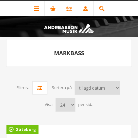
MARKBASS
Filtrera
Sortera på
Visa
per sida
Göteborg