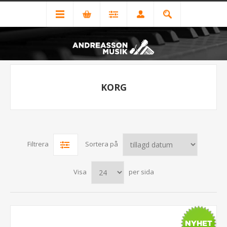
KORG
Filtrera
Sortera på
Visa
per sida