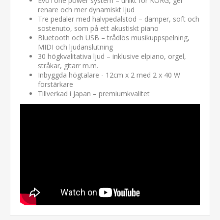
EvoTone power system – unikt för KORG, ger
renare och mer dynamiskt ljud
Tre pedaler med halvpedalstöd – damper, soft och
sostenuto, som på ett akustiskt piano
Bluetooth och USB – trådlös musikuppspelning,
MIDI och ljudanslutning
30 högkvalitativa ljud – inklusive elpiano, orgel,
stråkar, gitarr m.m.
Inbyggda högtalare - 12cm x 2 med 2 x 40 W
förstärkare
Tillverkad i Japan – premiumkvalitet