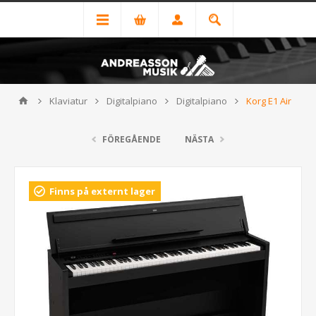
Klaviatur
Digitalpiano
Digitalpiano
Korg E1 Air
FÖREGÅENDE
NÄSTA
Finns på externt lager