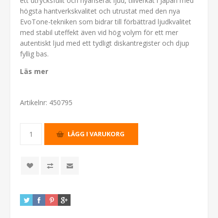
ett utrycksfullt och nyanserat ljud, tillverkat i Japan med
högsta hantverkskvalitet och utrustat med den nya
EvoTone-tekniken som bidrar till förbättrad ljudkvalitet
med stabil uteffekt även vid hög volym för ett mer
autentiskt ljud med ett tydligt diskantregister och djup
fyllig bas.
Läs mer
Artikelnr:
450795