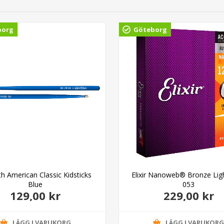
borg
Göteborg
rth American Classic Kidsticks
Elixir Nanoweb® Bronze Lig
Blue
053
129,00 kr
229,00 kr
LÄGG I VARUKORG
LÄGG I VARUKOR