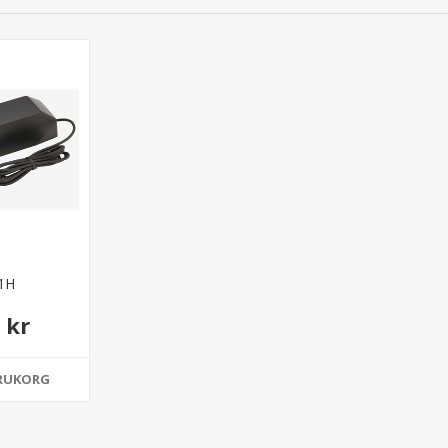
1H
 kr
ARUKORG