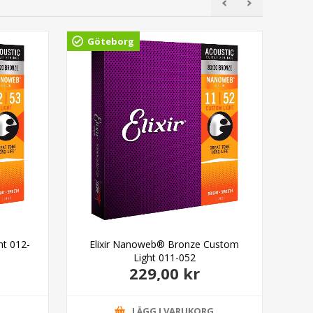
Göteborg
Gö
ht 012-
Elixir Nanoweb® Bronze Custom
El
Light 011-052
229,00 kr
G
LÄGG I VARUKORG