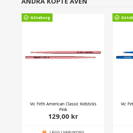
ANDRA KÖPTE ÄVEN
Göteborg
Göte
k
Vic Firth American Classic Kidsticks
Vic Fi
Pink
129,00 kr
LÄGG I VARUKORG