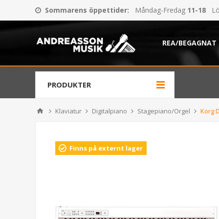
Sommarens öppettider
:
Måndag-Fredag
11-18
Lö
REA/BEGAGNAT
PRODUKTER
Klaviatur
Digitalpiano
Stagepiano/Orgel
Korg 
Finns på externt lager