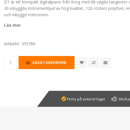
D1 är ett kompakt digitalpiano från Korg med 88 vägda tangenter 
30 inbyggda instrumentljud av hög kvalitet, 120 rösters polyfoni, r
och inbyggd metronom.
Läs mer
Artikelnr:
355786
Finns på externt lager
Skicka