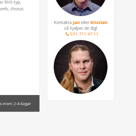
av RH3-typ,
everb, chorus
Kontakta
Jan
eller
Kristian
så hjälper de dig!
031-711 47 11
s inom:
2-4 dagar