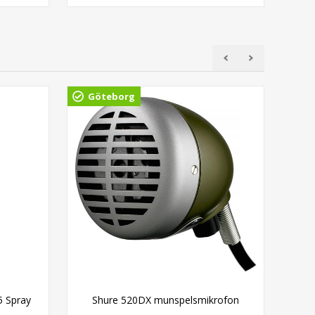
Göteborg
Gö
5 Spray
Shure 520DX munspelsmikrofon
Squ