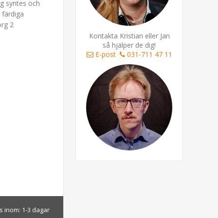
og syntes och
 färdiga
org 2
.
Kontakta Kristian eller Jan
så hjälper de dig!
E-post
031-711 47 11
s inom:
1-3 dagar