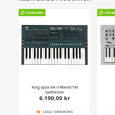
Uddevalla
Göte
Korg opsix mk II Altered FM
Synthesizer
6.190,00 kr
LÄGG I VARUKORG