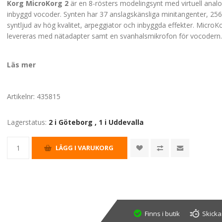
Korg MicroKorg 2
är en 8-rösters modelingsynt med virtuell anal
inbyggd vocoder. Synten har 37 anslagskänsliga minitangenter, 256
syntljud av hög kvalitet, arpeggiator och inbyggda effekter. MicroK
levereras med nätadapter samt en svanhalsmikrofon för vocodern
Läs mer
Artikelnr:
435815
Lagerstatus:
2 i Göteborg
,
1 i Uddevalla
Finns i butik
Skicka