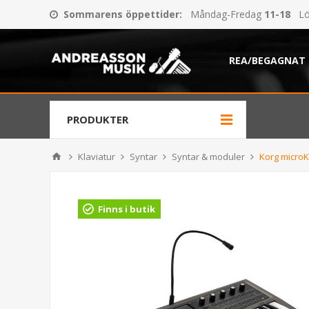
Sommarens öppettider
:
Måndag-Fredag
11-18
Lö
REA/BEGAGNAT
PRODUKTER
Klaviatur
Syntar
Syntar & moduler
Korg micro
Finns i butik