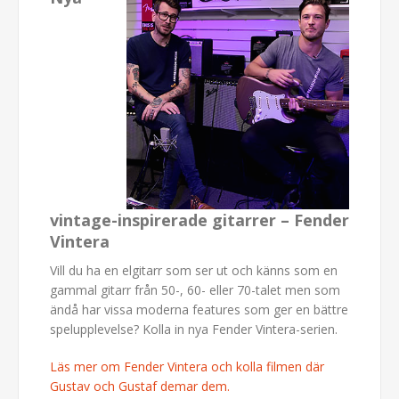
vintage-inspirerade gitarrer – Fender
Vintera
Vill du ha en elgitarr som ser ut och känns som en
gammal gitarr från 50-, 60- eller 70-talet men som
ändå har vissa moderna features som ger en bättre
spelupplevelse? Kolla in nya Fender Vintera-serien.
Läs mer om Fender Vintera och kolla filmen där
Gustav och Gustaf demar dem.