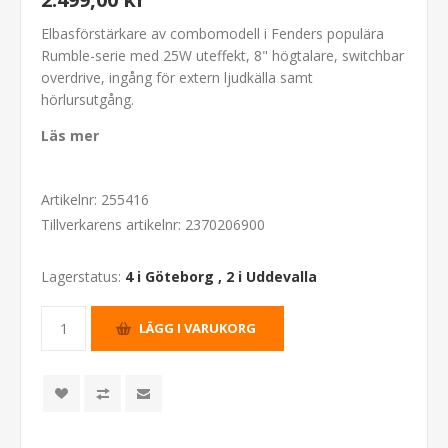
Elbasförstärkare av combomodell i Fenders populära
Rumble-serie med 25W uteffekt, 8" högtalare, switchbar
overdrive, ingång för extern ljudkälla samt
hörlursutgång.
Läs mer
Artikelnr:
255416
Tillverkarens artikelnr:
2370206900
Lagerstatus:
4 i Göteborg
,
2 i Uddevalla