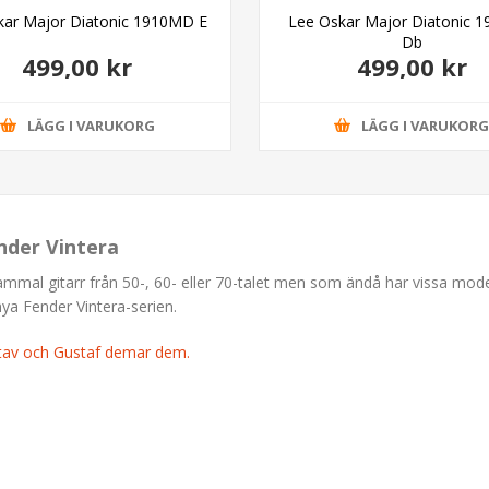
kar Major Diatonic 1910MD E
Lee Oskar Major Diatonic 
Db
499,00 kr
499,00 kr
LÄGG I VARUKORG
LÄGG I VARUKOR
nder Vintera
gammal gitarr från 50-, 60- eller 70-talet men som ändå har vissa mod
nya Fender Vintera-serien.
stav och Gustaf demar dem.