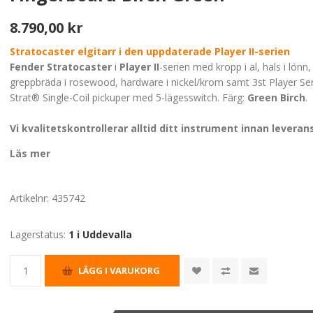
8.790,00 kr
Stratocaster elgitarr i den uppdaterade Player II-serien
Fender Stratocaster
i
Player II
-serien med kropp i al, hals i lönn
greppbräda i rosewood, hardware i nickel/krom samt 3st Player Ser
Strat® Single-Coil pickuper med 5-lägesswitch. Färg:
Green Birch
.
Vi kvalitetskontrollerar alltid ditt instrument innan leveran
Läs mer
Artikelnr:
435742
Lagerstatus:
1 i Uddevalla