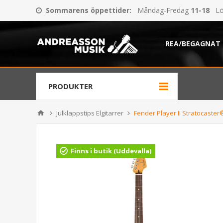
Sommarens öppettider
:
Måndag-Fredag
11-18
Lö
REA/BEGAGNAT
PRODUKTER
Julklappstips Elgitarrer
Fender Player II Stratocast
Finns i butik (Uddevalla)