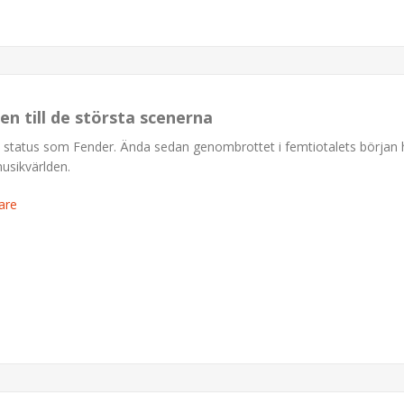
en till de största scenerna
a status som Fender. Ända sedan genombrottet i femtiotalets början 
musikvärlden.
are