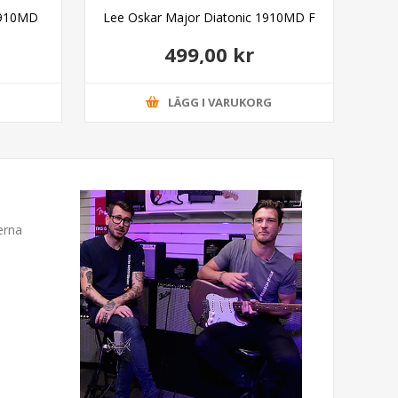
1910MD
Lee Oskar Major Diatonic 1910MD F
D
499,00 kr
G
LÄGG I VARUKORG
erna