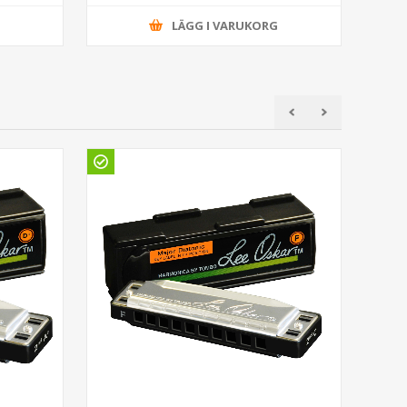
G
LÄGG I VARUKORG
Gö