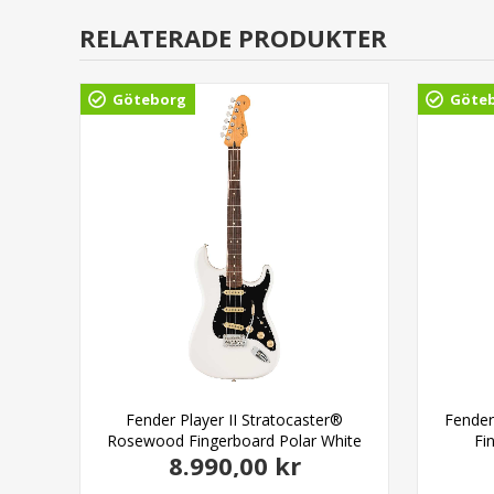
RELATERADE PRODUKTER
Göteborg
Göte
aurel
Fender Player II Stratocaster®
Fender
lic
Rosewood Fingerboard Polar White
Fi
8.990,00 kr