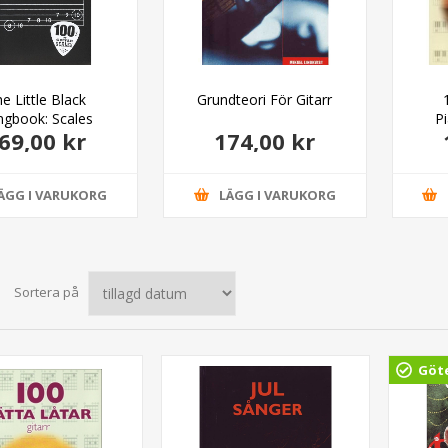
e Little Black
Grundteori För Gitarr
ngbook: Scales
P
69,00 kr
174,00 kr
ÄGG I VARUKORG
LÄGG I VARUKORG
Sortera på
Göt