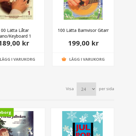
100 Lätta Låtar
100 Lätta Barnvisor Gitarr
Real
iano/Keyboard 1
189,00 kr
199,00 kr
LÄGG I VARUKORG
LÄGG I VARUKORG
Visa
per sida
eborg