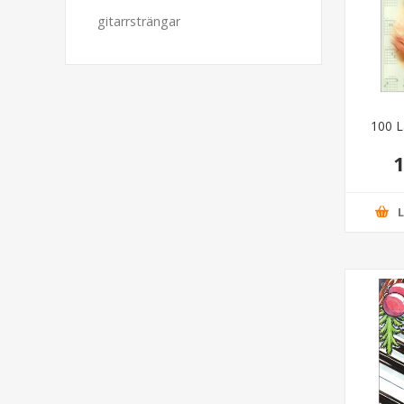
gitarrsträngar
100 L
1