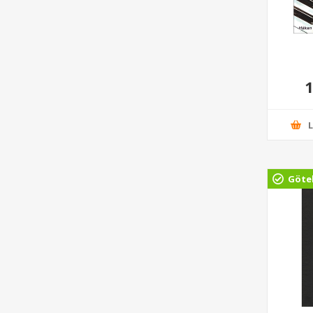
1
Göte