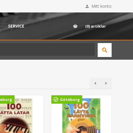
Mitt konto
SERVICE
(0)
artiklar
eborg
Göteborg
Gö