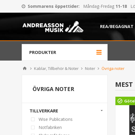
Sommarens öppettider
:
Måndag-Fredag
11-18
Lö
REA/BEGAGNAT
PRODUKTER
Kablar, Tillbehör & Noter
Noter
Övriga noter
MEST
ÖVRIGA NOTER
org
Göteborg
Göte
TILLVERKARE
Wise Publications
Notfabriken