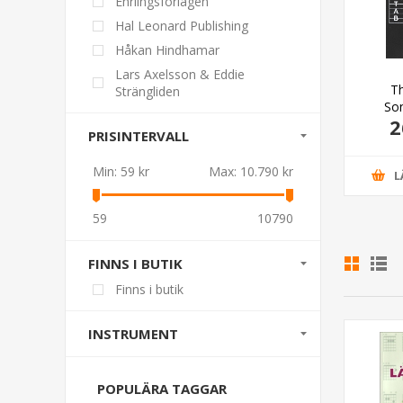
Ehrlingsförlagen
Hal Leonard Publishing
Håkan Hindhamar
Lars Axelsson & Eddie
asy Piano All-Time
Pianohits 3
Th
Strängliden
Hits
So
9,00 kr
159,00 kr
2
PRISINTERVALL
Min:
59 kr
Max:
10.790 kr
GG I VARUKORG
LÄGG I VARUKORG
L
59
10790
FINNS I BUTIK
Finns i butik
INSTRUMENT
POPULÄRA TAGGAR