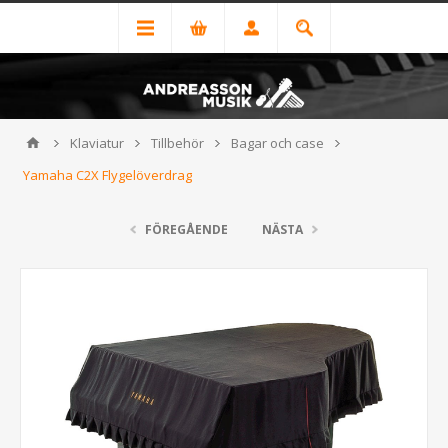
Klaviatur
Tillbehör
Bagar och case
Yamaha C2X Flygelöverdrag
FÖREGÅENDE
NÄSTA