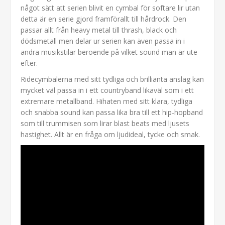
något sätt att serien blivit en cymbal för softare lir utan
detta är en serie gjord framförallt till hårdrock. Den
passar allt från heavy metal till thrash, black och
dödsmetall men delar ur serien kan även passa in i
andra musikstilar beroende på vilket sound man är ute
efter.
Ridecymbalerna med sitt tydliga och brillianta anslag kan
mycket väl passa in i ett countryband likaväl som i ett
extremare metallband. Hihaten med sitt klara, tydliga
och snabba sound kan passa lika bra till ett hip-hopband
som till trummisen som lirar blast beats med ljusets
hastighet. Allt är en fråga om ljudideal, tycke och smak.