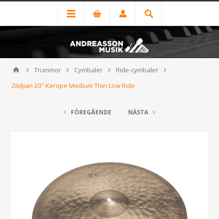
Trummor
Cymbaler
Ride-cymbaler
Zildjian 20" Kerope Medium Thin Low Ride
FÖREGÅENDE
NÄSTA