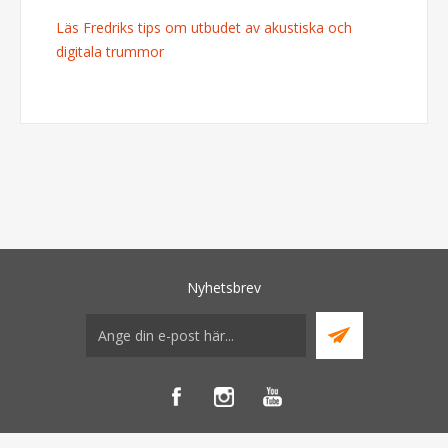
Läs Fredriks tips om utbudet av akustiska och
digitala trummor
Nyhetsbrev