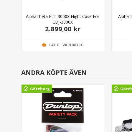
AlphaTheta FLT-3000X Flight Case For
AlphaT
CDJ-3000X
2.899,00 kr
LÄGG I VARUKORG
ANDRA KÖPTE ÄVEN
Göteborg
Göte