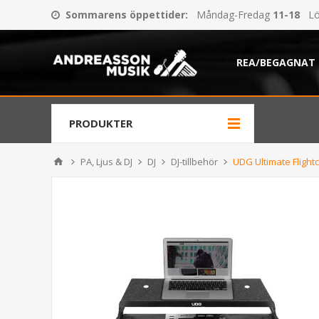
Sommarens öppettider
:
Måndag-Fredag
11-18
Lö
REA/BEGAGNAT
PRODUKTER
PA, Ljus & DJ
DJ
DJ-tillbehör
UDG Ultimate Flight