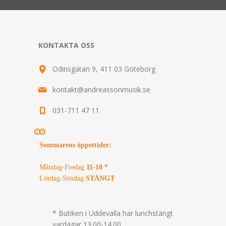
KONTAKTA OSS
Odinsgatan 9, 411 03 Göteborg
kontakt@andreassonmusik.se
031-711 47 11
Sommarens öppettider
:
Måndag-Fredag
11-18 *
Lördag-Söndag
STÄNGT
* Butiken i Uddevalla har lunchstängt
vardagar 13.00-14.00