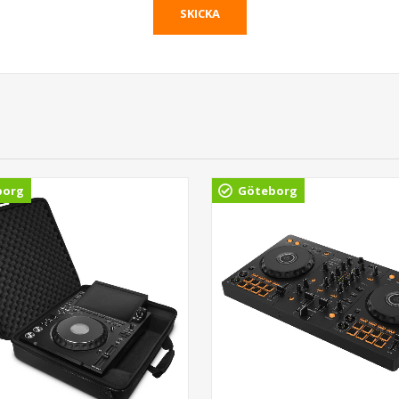
borg
Göteborg