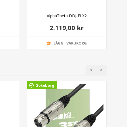
AlphaTheta DDJ-FLX2
A
2.119,00 kr
G
LÄGG I VARUKORG
Göteborg
Gö