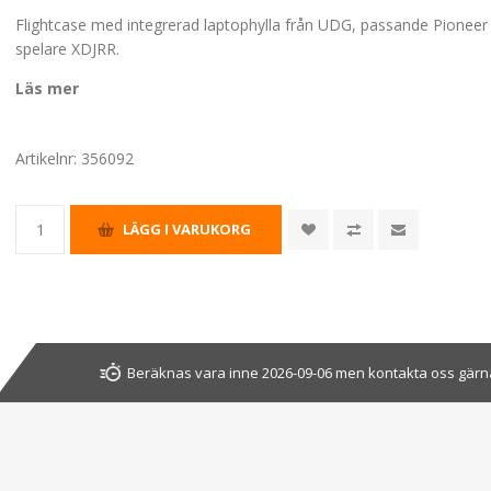
Flightcase med integrerad laptophylla från UDG, passande Pioneer
spelare XDJRR.
Läs mer
Artikelnr:
356092
Beräknas vara inne 2026-09-06 men kontakta oss gärna