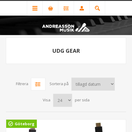
UDG GEAR
Filtrera
Sortera på
Visa
per sida
Göteborg