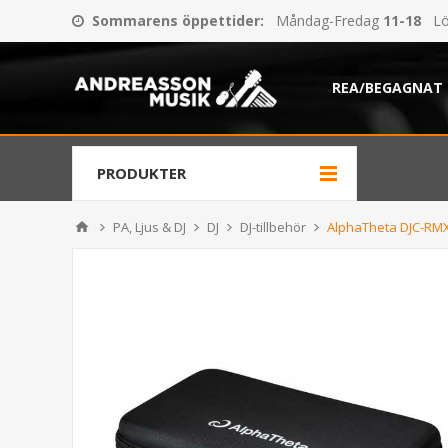
Sommarens öppettider
:
Måndag-Fredag
11-18
Lö
REA/BEGAGNAT
PRODUKTER
PA, Ljus & DJ
DJ
DJ-tillbehör
AlphaTheta DJC-RM