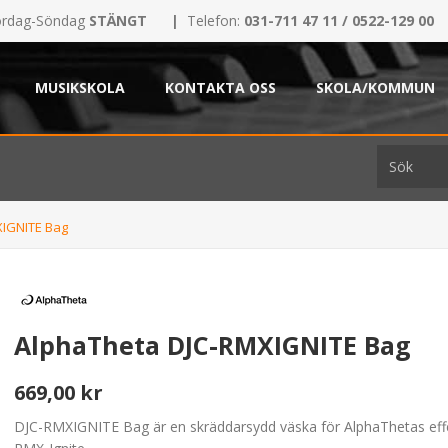
rdag-Söndag
STÄNGT
|
Telefon:
031-711 47 11 / 0522-129 00
MUSIKSKOLA
KONTAKTA OSS
SKOLA/KOMMUN
XIGNITE Bag
AlphaTheta DJC-RMXIGNITE Bag
669,00 kr
DJC-RMXIGNITE Bag är en skräddarsydd väska för AlphaThetas eff