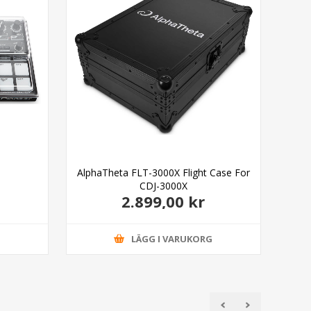
AlphaTheta FLT-3000X Flight Case For
Gra
CDJ-3000X
2.899,00 kr
G
LÄGG I VARUKORG