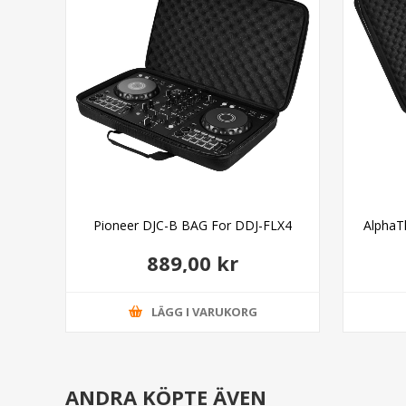
g L
Pioneer DJC-B BAG For DDJ-FLX4
AlphaT
889,00 kr
LÄGG I VARUKORG
ANDRA KÖPTE ÄVEN