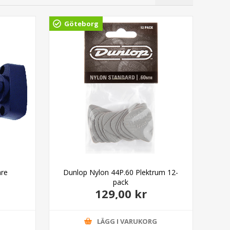
Göteborg
Gö
are
Dunlop Nylon 44P.60 Plektrum 12-
pack
129,00 kr
G
LÄGG I VARUKORG