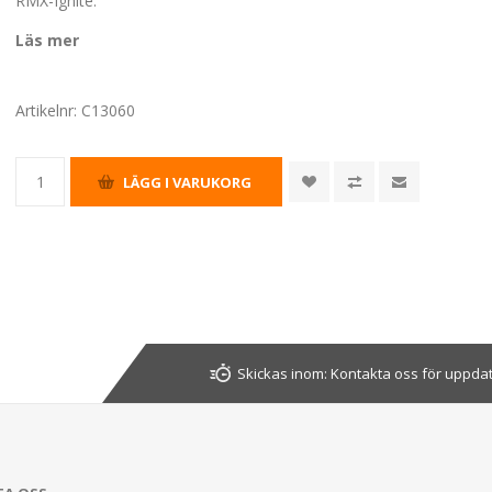
RMX-Ignite.
Läs mer
Artikelnr:
C13060
Skickas inom:
Kontakta oss för uppda