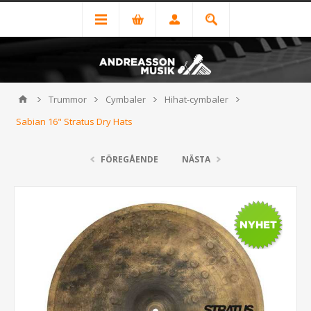
Trummor
Cymbaler
Hihat-cymbaler
Sabian 16" Stratus Dry Hats
FÖREGÅENDE
NÄSTA