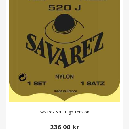
Savarez 520J High Tension
236,00 kr