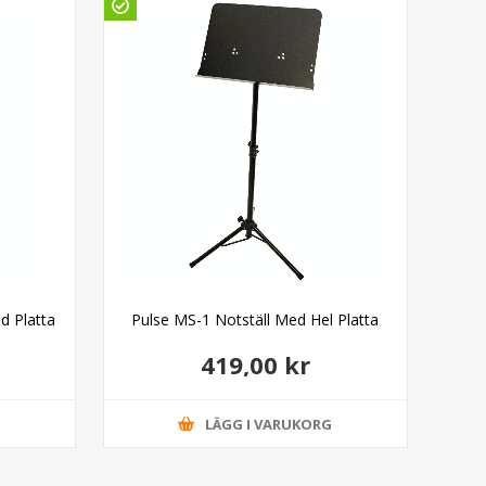
Gö
d Platta
Pulse MS-1 Notställ Med Hel Platta
419,00 kr
G
LÄGG I VARUKORG