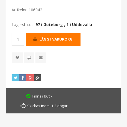
Artikelnr:
106942
Lagerstatus:
97 i Göteborg
,
1 i Uddevalla
Finns i butik
Skickas inom:
1-3 dagar