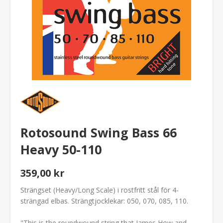
Rotosound Swing Bass 66
Heavy 50-110
359,00 kr
Strängset (Heavy/Long Scale) i rostfritt stål för 4-
strängad elbas. Strängtjocklekar: 050, 070, 085, 110.
"This is the roundwound string that James How and