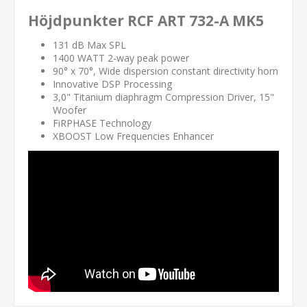
Höjdpunkter RCF ART 732-A MK5
131 dB Max SPL
1400 WATT 2-way peak power
90° x 70°, Wide dispersion constant directivity horn
Innovative DSP Processing
3,0" Titanium diaphragm Compression Driver, 15"
Woofer
FiRPHASE Technology
XBOOST Low Frequencies Enhancer