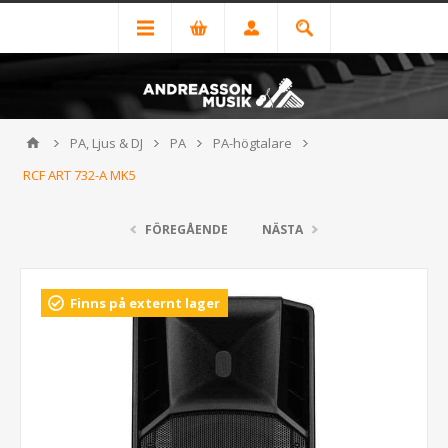
PA, Ljus & DJ
PA
PA-högtalare
RCF ART 732-A MK5
FÖREGÅENDE
NÄSTA
Finns på externt lager