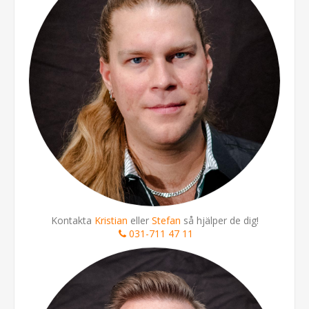
Kontakta
Kristian
eller
Stefan
så hjälper de dig!
031-711 47 11