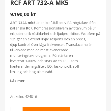
RCF ART 732-A MK5
9.190,00 kr
ART 732A mk5
är en kraftfull aktiv PA-högtalare från
italienska
RCF
. Kompressionsdrivern av titanium på 3"
erbjuder unik röstklarhet och ljudprojektion. Woofern på
12" ger en extremt linjär respons och en precis,
djup kontroll över låga frekvenser. Transducerna är
tillverkade med de mest avancerade
monteringsteknologierna. Förstärkaren
levererar 1400W och styrs av en DSP som
hanterar delningsfilter, EQ, faskontroll, soft
limiting och högtalarskydd.
Läs mer
Artikelnr:
424816