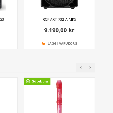
AG3
RCF ART 732-A MK5
9.190,00 kr
G
LÄGG I VARUKORG
Göteborg
Gö