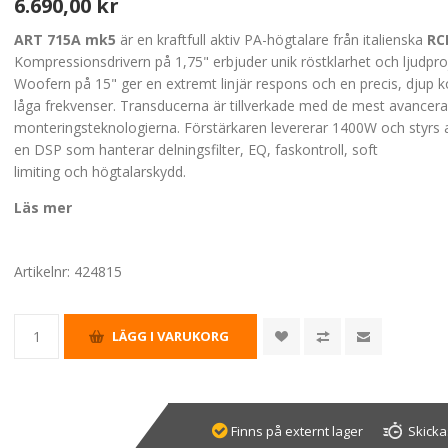
6.690,00 kr
ART 715A mk5
är en kraftfull aktiv PA-högtalare från italienska
RC
Kompressionsdrivern på 1,75" erbjuder unik röstklarhet och ljudpro
Woofern på 15" ger en extremt linjär respons och en precis, djup k
låga frekvenser. Transducerna är tillverkade med de mest avancer
monteringsteknologierna. Förstärkaren levererar 1400W och styrs 
en DSP som hanterar delningsfilter, EQ, faskontroll, soft
limiting och högtalarskydd.
Läs mer
Artikelnr:
424815
Finns på externt lager
Skicka