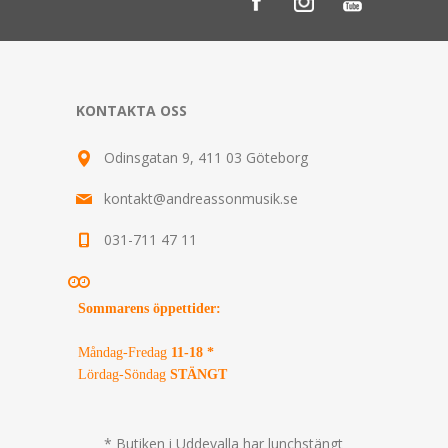
KONTAKTA OSS
Odinsgatan 9, 411 03 Göteborg
kontakt@andreassonmusik.se
031-711 47 11
Sommarens öppettider
:
Måndag-Fredag
11-18 *
Lördag-Söndag
STÄNGT
* Butiken i Uddevalla har lunchstängt