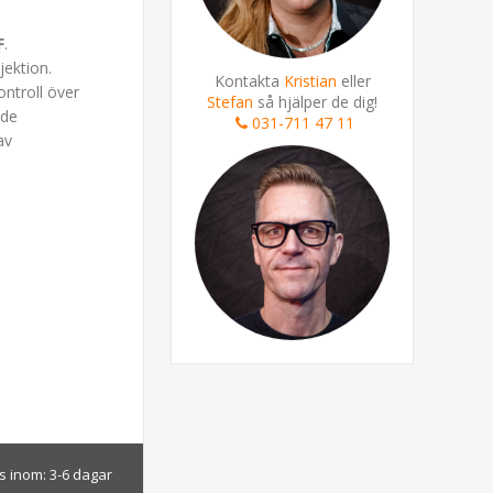
F
.
jektion.
Kontakta
Kristian
eller
ontroll över
Stefan
så hjälper de dig!
ade
031-711 47 11
av
s inom:
3-6 dagar