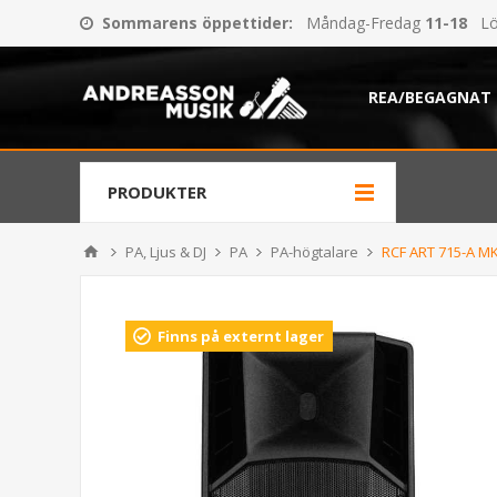
Sommarens öppettider
:
Måndag-Fredag
11-18
Lö
REA/BEGAGNAT
PRODUKTER
PA, Ljus & DJ
PA
PA-högtalare
RCF ART 715-A M
Finns på externt lager