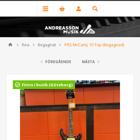
Rea
Begagnat
PRS McCarty 10 Top (Begagnad)
FÖREGÅENDE
NÄSTA
Finns i butik (Göteborg)