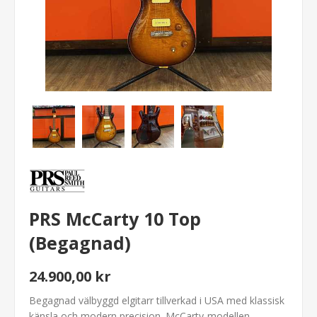
PRS McCarty 10 Top
(Begagnad)
24.900,00 kr
Begagnad välbyggd elgitarr tillverkad i USA med klassisk
känsla och modern precision. McCarty-modellen