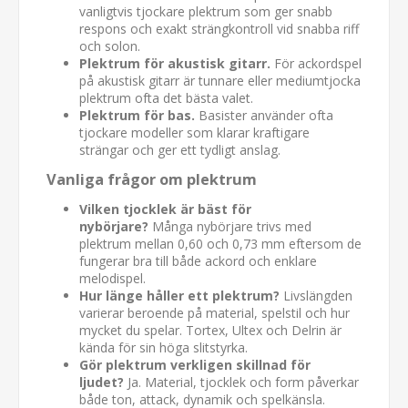
vanligtvis tjockare plektrum som ger snabb
respons och exakt strängkontroll vid snabba riff
och solon.
Plektrum för akustisk gitarr.
För ackordspel
på akustisk gitarr är tunnare eller mediumtjocka
plektrum ofta det bästa valet.
Plektrum för bas.
Basister använder ofta
tjockare modeller som klarar kraftigare
strängar och ger ett tydligt anslag.
Vanliga frågor om plektrum
Vilken tjocklek är bäst för
nybörjare?
Många nybörjare trivs med
plektrum mellan 0,60 och 0,73 mm eftersom de
fungerar bra till både ackord och enklare
melodispel.
Hur länge håller ett plektrum?
Livslängden
varierar beroende på material, spelstil och hur
mycket du spelar. Tortex, Ultex och Delrin är
kända för sin höga slitstyrka.
Gör plektrum verkligen skillnad för
ljudet?
Ja. Material, tjocklek och form påverkar
både ton, attack, dynamik och spelkänsla.