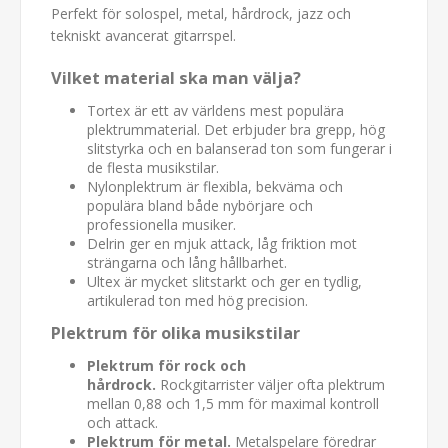
Perfekt för solospel, metal, hårdrock, jazz och
tekniskt avancerat gitarrspel.
Vilket material ska man välja?
Tortex är ett av världens mest populära
plektrummaterial. Det erbjuder bra grepp, hög
slitstyrka och en balanserad ton som fungerar i
de flesta musikstilar.
Nylonplektrum är flexibla, bekväma och
populära bland både nybörjare och
professionella musiker.
Delrin ger en mjuk attack, låg friktion mot
strängarna och lång hållbarhet.
Ultex är mycket slitstarkt och ger en tydlig,
artikulerad ton med hög precision.
Plektrum för olika musikstilar
Plektrum för rock och
hårdrock.
Rockgitarrister väljer ofta plektrum
mellan 0,88 och 1,5 mm för maximal kontroll
och attack.
Plektrum för metal.
Metalspelare föredrar