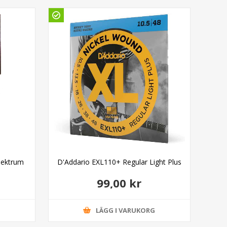
Gö
lektrum
D'Addario EXL110+ Regular Light Plus
Fre
99,00 kr
G
LÄGG I VARUKORG