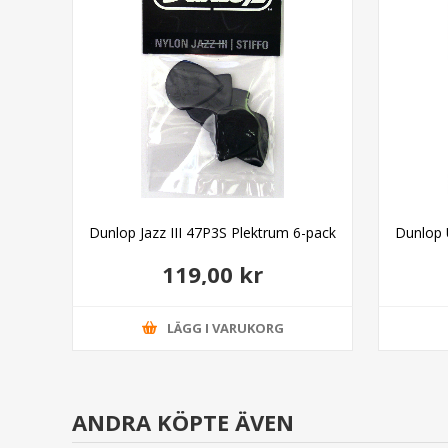
0
Dunlop Jazz III 47P3S Plektrum 6-pack
Dunlop U
119,00 kr
LÄGG I VARUKORG
ANDRA KÖPTE ÄVEN