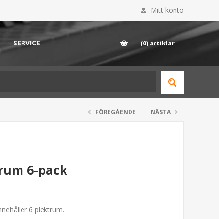
Mitt konto
SERVICE
(0)
artiklar
FÖREGÅENDE
NÄSTA
trum 6-pack
nnehåller 6 plektrum.