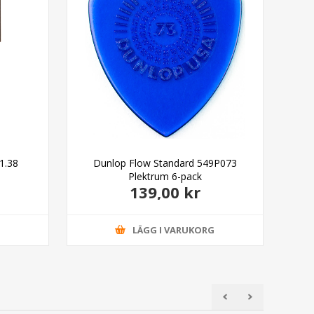
P1.38
Dunlop Flow Standard 549P073
D
Plektrum 6-pack
139,00 kr
G
LÄGG I VARUKORG