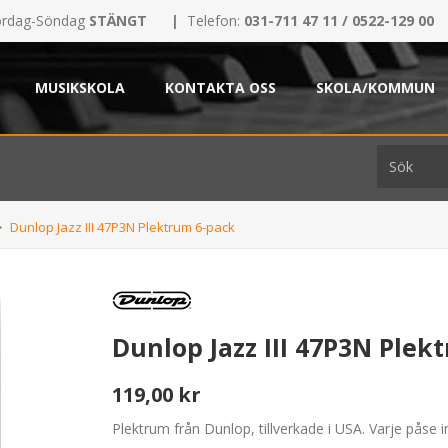
rdag-Söndag
STÄNGT
|
Telefon:
031-711 47 11 / 0522-129 00
MUSIKSKOLA
KONTAKTA OSS
SKOLA/KOMMUN
Dunlop Jazz III 47P3N Plektrum 6-pack
Dunlop Jazz III 47P3N Plek
119,00 kr
Plektrum från Dunlop, tillverkade i USA. Varje påse i