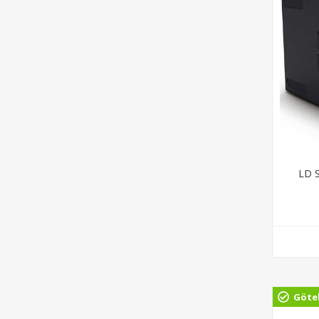
LD S
Göte