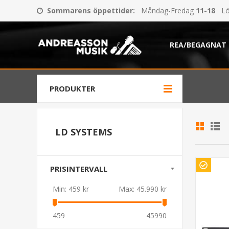
Sommarens öppettider
:
Måndag-Fredag
11-18
Lö
REA/BEGAGNAT
PRODUKTER
LD SYSTEMS
PRISINTERVALL
Min:
459 kr
Max:
45.990 kr
459
45990