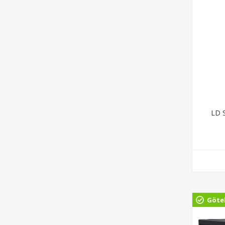
LD 
Göte