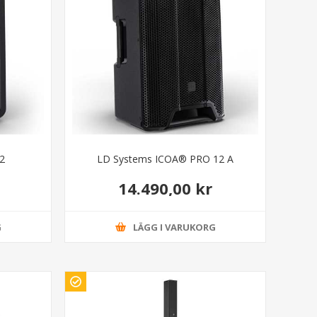
2
LD Systems ICOA® PRO 12 A
14.490,00 kr
G
LÄGG I VARUKORG