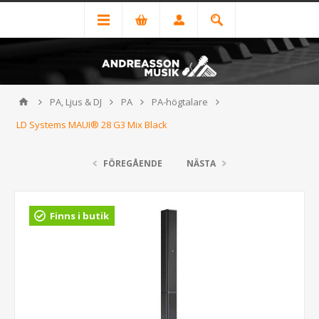
PA, Ljus & DJ
PA
PA-högtalare
LD Systems MAUI® 28 G3 Mix Black
FÖREGÅENDE
NÄSTA
Finns i butik