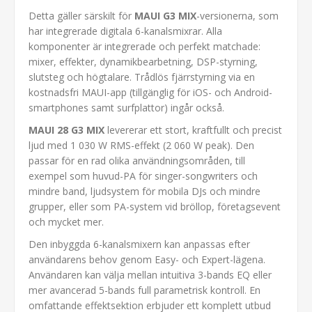
Detta gäller särskilt för
MAUI G3 MIX
-versionerna, som
har integrerade digitala 6-kanalsmixrar. Alla
komponenter är integrerade och perfekt matchade:
mixer, effekter, dynamikbearbetning, DSP-styrning,
slutsteg och högtalare. Trådlös fjärrstyrning via en
kostnadsfri MAUI-app (tillgänglig för iOS- och Android-
smartphones samt surfplattor) ingår också.
MAUI 28 G3 MIX
levererar ett stort, kraftfullt och precist
ljud med 1 030 W RMS-effekt (2 060 W peak). Den
passar för en rad olika användningsområden, till
exempel som huvud-PA för singer-songwriters och
mindre band, ljudsystem för mobila DJs och mindre
grupper, eller som PA-system vid bröllop, företagsevent
och mycket mer.
Den inbyggda 6-kanalsmixern kan anpassas efter
användarens behov genom Easy- och Expert-lägena.
Användaren kan välja mellan intuitiva 3-bands EQ eller
mer avancerad 5-bands full parametrisk kontroll. En
omfattande effektsektion erbjuder ett komplett utbud