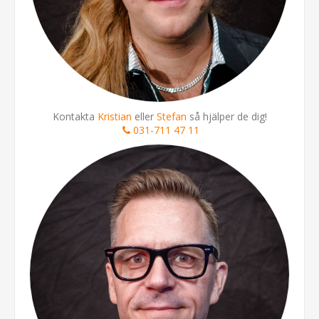
Kontakta
Kristian
eller
Stefan
så hjälper de dig!
031-711 47 11