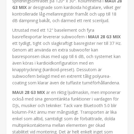
spridningsområdet på 120° x 30°. Kolumnerna i
MAUI 28
G3 MIX
är designade som kardioida högtalare, vilket ger
kontrollerade låg-mellanregister framåt och upp till 18
dB dämpning bakåt, och därmed ett rent scenljud.
Utrustad med ett 12" baselement och fyra
basreflexportar levererar subwoofern i
MAUI 28 G3 MIX
ett tydligt, tight och slagkraftigt basregister ner till 37 Hz.
Genom att använda en extra subwoofer kan
basresponsen ökas med upp till 6 dB, och systemet kan
även köras i kardioidkonfiguration med en
knapptryckning (kardioid-preset). Dessutom är
subwoofern belagd med en extremt tålig polyurea-
coating som klarar även de tuffaste turnéförhållandena.
MAUI 28 G3 MIX
är en riktig ljudmaskin, men imponerar
också med sina genomtänkta funktioner i vardagen för
DJs, musiker och tekniker. Tack vare Bluetooth 5.0 blir
kolumn-PA:t ännu mer mångsidigt. Transporten är lika
enkel som alltid, samtidigt som de förbättrade, dolda
multipinkontakterna mellan elementen ger ökad
stabilitet vid montering. Det är helt enkelt inget som