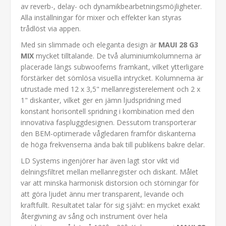
av reverb-, delay- och dynamikbearbetningsmöjligheter.
Alla inställningar för mixer och effekter kan styras
trådlöst via appen.
Med sin slimmade och eleganta design är
MAUI 28 G3
MIX
mycket tilltalande. De två aluminiumkolumnerna är
placerade längs subwooferns framkant, vilket ytterligare
förstärker det sömlösa visuella intrycket. Kolumnerna är
utrustade med 12 x 3,5" mellanregisterelement och 2 x
1" diskanter, vilket ger en jämn ljudspridning med
konstant horisontell spridning i kombination med den
innovativa faspluggdesignen. Dessutom transporterar
den BEM-optimerade vågledaren framför diskanterna
de höga frekvenserna ända bak till publikens bakre delar.
LD Systems ingenjörer har även lagt stor vikt vid
delningsfiltret mellan mellanregister och diskant. Målet
var att minska harmonisk distorsion och störningar för
att göra ljudet ännu mer transparent, levande och
kraftfullt. Resultatet talar för sig självt: en mycket exakt
återgivning av sång och instrument över hela