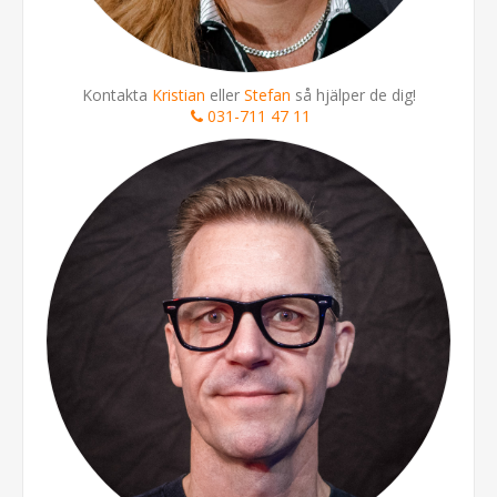
Kontakta
Kristian
eller
Stefan
så hjälper de dig!
031-711 47 11