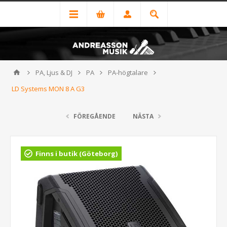
PA, Ljus & DJ
PA
PA-högtalare
LD Systems MON 8 A G3
FÖREGÅENDE
NÄSTA
Finns i butik (Göteborg)