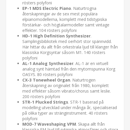
rösters polyfoni
EP-1 MDS Electric Piano
. Naturtrogna
återskapningar av de sex mest populära
elpianomodellerna, komplett med tidstypiska
förstärkar- och högtalarmodeller samt vintage
effekter. 104 rösters polyfoni
HD-1 High Definition Synthesizer
.
Samplingsbibliotek med oerhört stor spännvidd.
Här hittar du allt från orkestrala ljud till klanger från
klassiska Korgsyntar såsom M1. 140 rösters
polyfoni
AL-1 Analog Synthesizer
. AL-1 är en virtuell
analog synt hämtad från den mytomspunna Korg
OASYS. 80 rösters polyfoni
CX-3 Tonewheel Organ
. Naturtrogen
återskapning av originalet från 1980, komplett
med effekter såsom vibrato/chorus samt leslie.
200 rösters polyfoni
STR-1 Plucked Strings
. STR-1 baserad på
modelling utvecklad under många år, specialiserad
på olika typer av stränginstrument. 40 rösters
polyfoni
MOD-7 Waveshaping VPM
. Skapa allt från
klassiska FM-ljud till rytmiska atmosfärer och stora