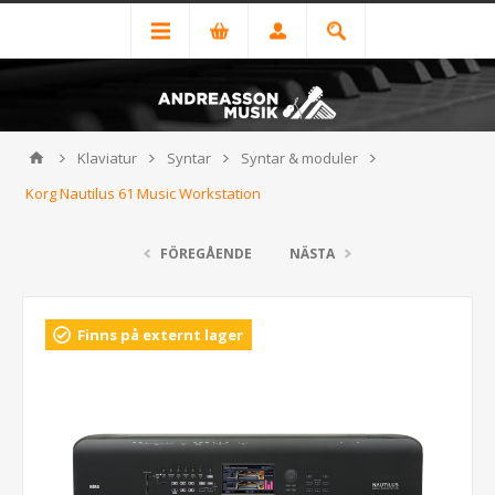
Klaviatur
Syntar
Syntar & moduler
Korg Nautilus 61 Music Workstation
FÖREGÅENDE
NÄSTA
Finns på externt lager