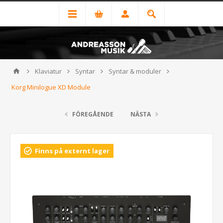
Klaviatur
Syntar
Syntar & moduler
Korg Minilogue XD Module
FÖREGÅENDE
NÄSTA
Finns på externt lager