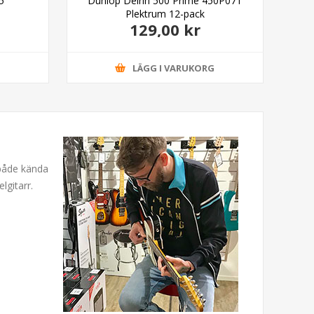
5
Dunlop Delrin 500 Prime 450P071
S
Plektrum 12-pack
129,00 kr
G
LÄGG I VARUKORG
 både kända
lgitarr.