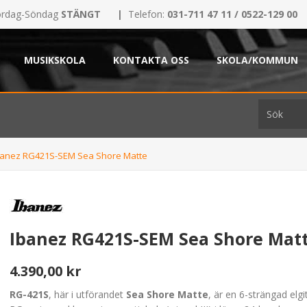
rdag-Söndag
STÄNGT
|
Telefon:
031-711 47 11 / 0522-129 00
MUSIKSKOLA
KONTAKTA OSS
SKOLA/KOMMUN
banez RG421S-SEM Sea Shore Matte
Ibanez RG421S-SEM Sea Shore Mat
4.390,00 kr
RG-421S
, här i utförandet
Sea Shore Matte
, är en 6-strängad elgi