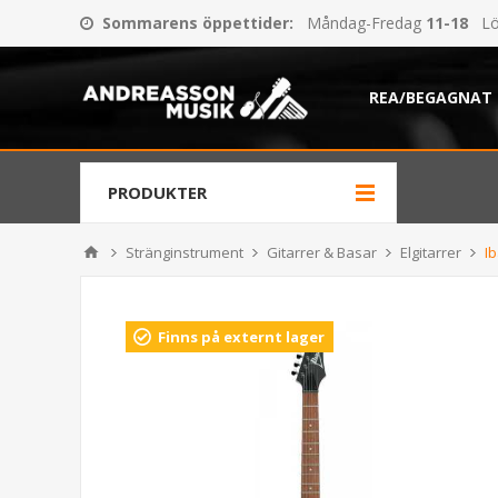
Sommarens öppettider
:
Måndag-Fredag
11-18
Lö
REA/BEGAGNAT
PRODUKTER
Stränginstrument
Gitarrer & Basar
Elgitarrer
I
Finns på externt lager