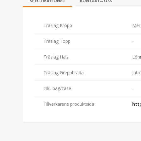
SPECIFIKATIONER
KONTAKTA OSS
Träslag Kropp
Mer
Träslag Topp
-
Träslag Hals
Lön
Träslag Greppbräda
Jato
Inkl. bag/case
-
Tillverkarens produktsida
htt