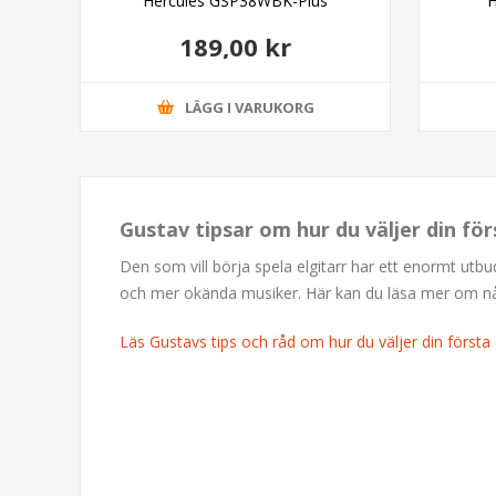
Hercules GSP38WBK-Plus
H
189,00 kr
LÄGG I VARUKORG
Gustav tipsar om hur du väljer din för
Den som vill börja spela elgitarr har ett enormt utb
och mer okända musiker. Här kan du läsa mer om några
Läs Gustavs tips och råd om hur du väljer din första e