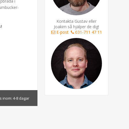
ppbräda i
humbucker-
Kontakta Gustav eller
s!
Joakim så hjälper de dig!
E-post
031-711 47 11
s inom:
4-8 dagar