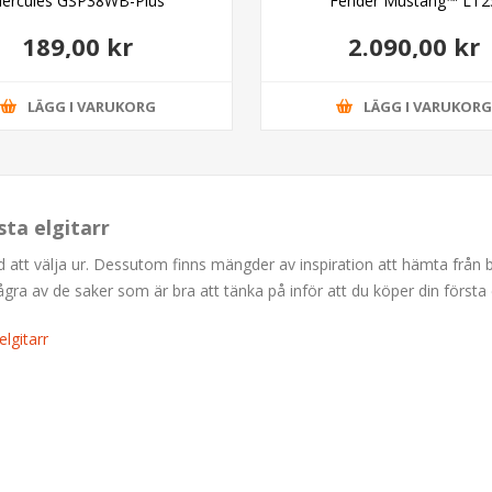
ercules GSP38WB-Plus
Fender Mustang™ LT2
189,00 kr
2.090,00 kr
LÄGG I VARUKORG
LÄGG I VARUKOR
sta elgitarr
ud att välja ur. Dessutom finns mängder av inspiration att hämta från
 av de saker som är bra att tänka på inför att du köper din första e
lgitarr