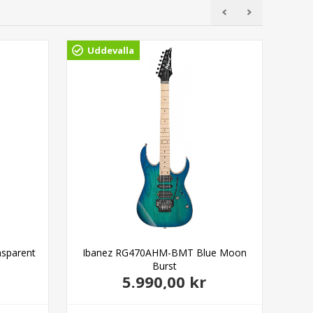
Uddevalla
sparent
Ibanez RG470AHM-BMT Blue Moon
I
Burst
5.990,00 kr