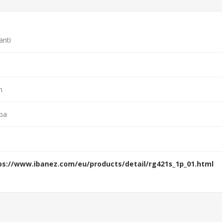
anti
n
ba
ps://www.ibanez.com/eu/products/detail/rg421s_1p_01.html