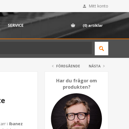
Mitt konto
SERVICE
(0)
artiklar
FÖREGÅENDE
NÄSTA
Har du frågor om
produkten?
te
tarr i
Ibanez