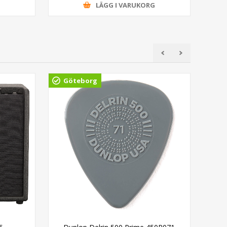
G
LÄGG I VARUKORG
Göteborg
Gö