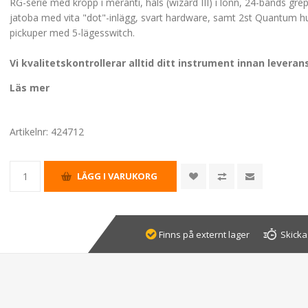
RG-serie med kropp i meranti, hals (wizard III) i lönn, 24-bands gre
jatoba med vita "dot"-inlägg, svart hardware, samt 2st Quantum 
pickuper med 5-lägesswitch.
Vi kvalitetskontrollerar alltid ditt instrument innan leveran
Läs mer
Artikelnr:
424712
Finns på externt lager
Skicka