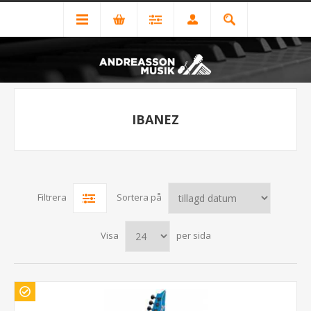
IBANEZ
Filtrera
Sortera på
Visa
per sida