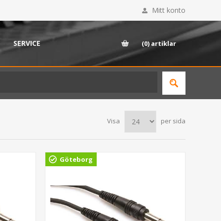
Mitt konto
SERVICE
(0)
artiklar
Visa
per sida
Göteborg