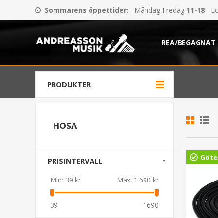
Sommarens öppettider
:
Måndag-Fredag
11-18
Lö
REA/BEGAGNAT
PRODUKTER
HOSA
Göte
PRISINTERVALL
Min:
39 kr
Max:
1.690 kr
39
1690