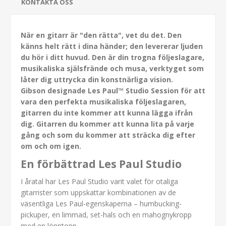
KONTAKTA OSS
När en gitarr är "den rätta", vet du det. Den
känns helt rätt i dina händer; den levererar ljuden
du hör i ditt huvud. Den är din trogna följeslagare,
musikaliska själsfrände och musa, verktyget som
låter dig uttrycka din konstnärliga vision.
Gibson designade Les Paul™ Studio Session för att
vara den perfekta musikaliska följeslagaren,
gitarren du inte kommer att kunna lägga ifrån
dig. Gitarren du kommer att kunna lita på varje
gång och som du kommer att sträcka dig efter
om och om igen.
En förbättrad Les Paul Studio
I åratal har Les Paul Studio varit valet för otaliga
gitarrister som uppskattar kombinationen av de
väsentliga Les Paul-egenskaperna – humbucking-
pickuper, en limmad, set-hals och en mahognykropp
med en lönntopp.