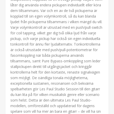
låter dig använda endera pickupen individuellt eller köra
dem tillsammans. Var och en av de två pickuperna är
kopplad till sin egen volymkontroll, så du kan blanda
ljudet från pickuperna tillsammans i vilken mängd du vill.
Varje volymkontroll är utrustad med en push/pull-switch
för coil tapping, vilket ger dig två olika ljud från varje
pickup, och varje pickup har också sin egen individuella
tonkontroll för ännu fler ljudalternativ. Tonkontrollerna
är också utrustade med push/pull-potentiometrar för
fasomkoppling när båda pickuperna används
tillsammans, samt Pure Bypass-omkoppling som leder
stallpickupen direkt till utgångsjacket och kringgår
kontrollerna helt för den kortaste, renaste signalvägen
som möjligt. De oändliga tonala möjligheterna,
exceptionella sustainen, resonansen och bekväma
spelbarheten gör Les Paul Studio Session till den gitarr
du kan lita på för vilken musikalisk genre eller scenario
som helst. Detta är den ultimata Les Paul Studio-
modellen, omföreställd och uppdaterad för dagens
spelare som vill ha mer än bara en gitarr – de vill ha sin