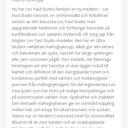
Nu har Les Paul Studio-familjen en ny medlem – Les
Paul Studio Session, en omföreställd och förbättrad
version av den klassiska Les Paul Studio med
uppgraderade funktioner och förfiningar baserade på
kundfeedback och spelares önskemål. Ett steg upp från
tidigare Les Paul Studio-modeller, den har en Ultra
Modern viktlättad mahognykropp, vilket gör den lättare
och bekvämare att spela, oavsett hur länge spelningen
eller jam-sessionen pågår. Den snidade, AA-flammiga
lönntoppen ser inte bara bra ut utan lägger också till
klarhet och definition till den övergripande tonen och
kombineras perfekt med värmen och mellanregister-
punchen från mahognykroppen för det legendariska Les
Paul-ljudet som har hörts på otaliga hitinspelningar och
på konsertscener världen över. Spelbarhet och stabilitet
Den limmade mahognyhalsen ger en stenhård koppling
mellan hals och kropp för ökad resonans och sustain.
Halsen har en Modern Contoured Heel för oöverträffad
åtkomst till de övre banden och en snabbspelande