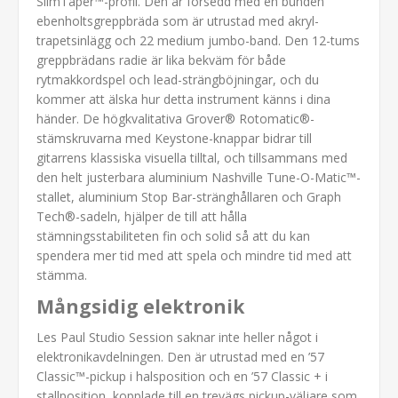
SlimTaper™-profil. Den är försedd med en bunden
ebenholtsgreppbräda som är utrustad med akryl-
trapetsinlägg och 22 medium jumbo-band. Den 12-tums
greppbrädans radie är lika bekväm för både
rytmakkordspel och lead-strängböjningar, och du
kommer att älska hur detta instrument känns i dina
händer. De högkvalitativa Grover® Rotomatic®-
stämskruvarna med Keystone-knappar bidrar till
gitarrens klassiska visuella tilltal, och tillsammans med
den helt justerbara aluminium Nashville Tune-O-Matic™-
stallet, aluminium Stop Bar-stränghållaren och Graph
Tech®-sadeln, hjälper de till att hålla
stämningsstabiliteten fin och solid så att du kan
spendera mer tid med att spela och mindre tid med att
stämma.
Mångsidig elektronik
Les Paul Studio Session saknar inte heller något i
elektronikavdelningen. Den är utrustad med en ’57
Classic™-pickup i halsposition och en ’57 Classic + i
stallposition, kopplade till en trevägs pickup-väljare som