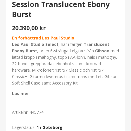
Session Translucent Ebony
Burst
20.390,00 kr
En förbättrad Les Paul Studio
Les Paul Studio Select
, här i färgen
Translucent
Ebony Burst
, är en 6-strängad elgitarr från
Gibson
med
lättad kropp i mahogny, topp i AA-lönn, hals i mahogny,
22-bands greppbräda i ebenholts samt kromad
hardware. Mikrofoner: 1st '57 Classic och 1st '57
Classic+. Gitarren levereras tillsammans med ett Gibson
Soft Shell Case samt Accessory Kit.
Läs mer
Artikelnr:
445774
Lagerstatus:
1 i Göteborg