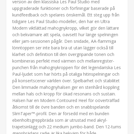
version av den klassiska Les Paul Studio med
uppgraderade funktioner och förfiningar baserade på
kundfeedback och spelares önskemål. Ett steg upp från
tidigare Les Paul Studio-modeller, den har en Ultra
Modern viktlättad mahognykropp, vilket gör den lättare
och bekvämare att spela, oavsett hur länge spelningen
eller jam-sessionen pågår. Den snidade, AA-flammiga
lönntoppen ser inte bara bra ut utan lägger också till
klarhet och definition till den övergripande tonen och
kombineras perfekt med värmen och mellanregister-
punchen från mahognykroppen för det legendariska Les
Paul-ljudet som har hörts på otaliga hitinspelningar och
på konsertscener världen över. Spelbarhet och stabilitet
Den limmade mahognyhalsen ger en stenhård koppling
mellan hals och kropp för ökad resonans och sustain.
Halsen har en Modern Contoured Heel för oöverträffad
åtkomst till de övre banden och en snabbspelande
SlimTaper™-profil. Den är försedd med en bunden
ebenholtsgreppbräda som är utrustad med akryl-
trapetsinlägg och 22 medium jumbo-band. Den 12-tums
greppbrädans radie är lika bekväm för både