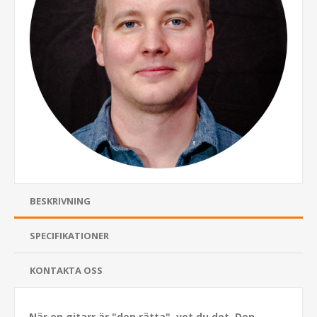
BESKRIVNING
SPECIFIKATIONER
KONTAKTA OSS
När en gitarr är "den rätta", vet du det. Den