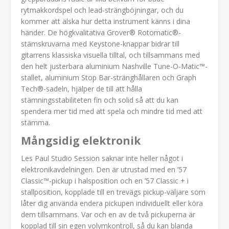
rytmakkordspel och lead-strängböjningar, och du
kommer att älska hur detta instrument känns i dina
händer. De högkvalitativa Grover® Rotomatic®-
stämskruvarna med Keystone-knappar bidrar till
gitarrens klassiska visuella tilltal, och tillsammans med
den helt justerbara aluminium Nashville Tune-O-Matic™-
stallet, aluminium Stop Bar-stränghållaren och Graph
Tech®-sadeln, hjälper de till att hålla
stämningsstabiliteten fin och solid så att du kan
spendera mer tid med att spela och mindre tid med att
stämma.
Mångsidig elektronik
Les Paul Studio Session saknar inte heller något i
elektronikavdelningen. Den är utrustad med en ’57
Classic™-pickup i halsposition och en ’57 Classic + i
stallposition, kopplade till en trevägs pickup-väljare som
låter dig använda endera pickupen individuellt eller köra
dem tillsammans. Var och en av de två pickuperna är
kopplad till sin egen volymkontroll, så du kan blanda