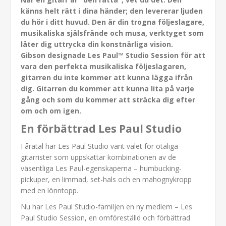
känns helt rätt i dina händer; den levererar ljuden
du hör i ditt huvud. Den är din trogna följeslagare,
musikaliska själsfrände och musa, verktyget som
låter dig uttrycka din konstnärliga vision.
Gibson designade Les Paul™ Studio Session för att
vara den perfekta musikaliska följeslagaren,
gitarren du inte kommer att kunna lägga ifrån
dig. Gitarren du kommer att kunna lita på varje
gång och som du kommer att sträcka dig efter
om och om igen.
En förbättrad Les Paul Studio
I åratal har Les Paul Studio varit valet för otaliga
gitarrister som uppskattar kombinationen av de
väsentliga Les Paul-egenskaperna – humbucking-
pickuper, en limmad, set-hals och en mahognykropp
med en lönntopp.
Nu har Les Paul Studio-familjen en ny medlem – Les
Paul Studio Session, en omföreställd och förbättrad