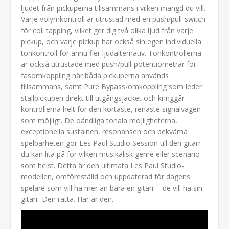
ljudet från pickuperna tillsammans i vilken mängd du vill.
Varje volymkontroll är utrustad med en push/pull-switch
för coil tapping, vilket ger dig två olika ljud från varje
pickup, och varje pickup har också sin egen individuella
tonkontroll för ännu fler ljudalternativ. Tonkontrollerna
är också utrustade med push/pull-potentiometrar för
fasomkoppling när båda pickuperna används
tillsammans, samt Pure Bypass-omkoppling som leder
stallpickupen direkt till utgångsjacket och kringgår
kontrollerna helt för den kortaste, renaste signalvägen
som möjligt. De oändliga tonala möjligheterna,
exceptionella sustainen, resonansen och bekväma
spelbarheten gör Les Paul Studio Session till den gitarr
du kan lita på för vilken musikalisk genre eller scenario
som helst. Detta är den ultimata Les Paul Studio-
modellen, omföreställd och uppdaterad för dagens
spelare som vill ha mer än bara en gitarr – de vill ha sin
gitarr. Den rätta. Här är den.