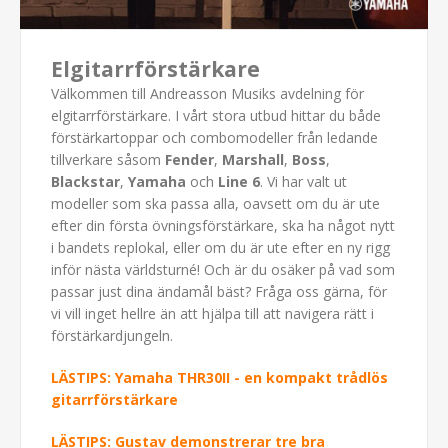
Elgitarrförstärkare
Välkommen till Andreasson Musiks avdelning för
elgitarrförstärkare. I vårt stora utbud hittar du både
förstärkartoppar och combomodeller från ledande
tillverkare såsom
Fender
,
Marshall
,
Boss
,
Blackstar
,
Yamaha
och
Line 6
. Vi har valt ut
modeller som ska passa alla, oavsett om du är ute
efter din första övningsförstärkare, ska ha något nytt
i bandets replokal, eller om du är ute efter en ny rigg
inför nästa världsturné! Och är du osäker på vad som
passar just dina ändamål bäst? Fråga oss gärna, för
vi vill inget hellre än att hjälpa till att navigera rätt i
förstärkardjungeln.
LÄSTIPS: Yamaha THR30II - en kompakt trådlös
gitarrförstärkare
LÄSTIPS: Gustav demonstrerar tre bra